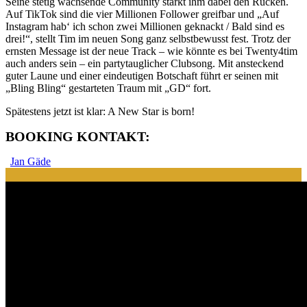
Seine stetig wachsende Community stärkt ihm dabei den Rücken.
Auf TikTok sind die vier Millionen Follower greifbar und „Auf
Instagram hab‘ ich schon zwei Millionen geknackt / Bald sind es
drei!“, stellt Tim im neuen Song ganz selbstbewusst fest. Trotz der
ernsten Message ist der neue Track – wie könnte es bei Twenty4tim
auch anders sein – ein partytauglicher Clubsong. Mit ansteckend
guter Laune und einer eindeutigen Botschaft führt er seinen mit
„Bling Bling“ gestarteten Traum mit „GD“ fort.
Spätestens jetzt ist klar: A New Star is born!
BOOKING KONTAKT:
Jan Gäde