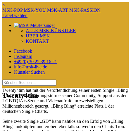
×
MSK-POP
MSK-YOU
MSK-ART
MSK-PASSION
Label wählen
ALLE MSK-KÜNSTLER
ÜBER MSK
KONTAKT
Facebook
Instagram
+49 (0) 30 25 39 16 21
info@msk-live.de
Künstler Suchen
Twenty4tim hat mit der Veröffentlichung seiner ersten Single „Bling
Twenty4tim
Bling” für Begeisterungsstürme seiner Community, Support aus der
LGBTQIA+-Szene und Videoaufrufe im zweistelligen
Millionenbereich gesorgt. „Bling Bling” erreichte Platz 1 der
deutschen Single Charts.
Seine zweite Single „GD“ kann nahtlos an den Erfolg von „Bling
Bling“ anknüpfen und erobert ebenfalls souverän den Charts Tron.