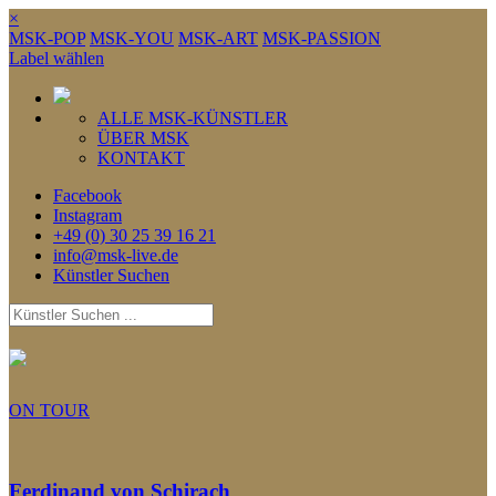
×
MSK-POP
MSK-YOU
MSK-ART
MSK-PASSION
Label wählen
ALLE MSK-KÜNSTLER
ÜBER MSK
KONTAKT
Facebook
Instagram
+49 (0) 30 25 39 16 21
info@msk-live.de
Künstler Suchen
ON TOUR
Ferdinand von Schirach