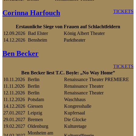
Corinna Harfouch
TICKETS
Erstaunliche Siege von Frauen auf Schlachtfeldern
12.09.2026
Bad Elster
König Albert Theater
14.12.2026
Bensheim
Parktheater
Ben Becker
TICKETS
Ben Becker liest T.C. Boyle: „No Way Home”
10.11.2026
Berlin
Renaissance Theater PREMIERE
11.11.2026
Berlin
Renaissance Theater
12.11.2026
Berlin
Renaissance Theater
11.12.2026
Potsdam
Waschhaus
14.12.2026
Giessen
Kongresshalle
27.01.2027
Leipzig
Kupfersaal
29.01.2027
Bremen
Die Glocke
19.02.2027
Oldenburg
Kulturetage
Monheim am
24.02.2027
Kulturraffinerie