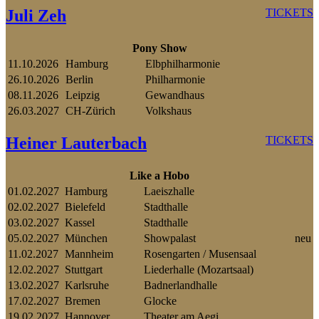
Juli Zeh
TICKETS
Pony Show
11.10.2026
Hamburg
Elbphilharmonie
26.10.2026
Berlin
Philharmonie
08.11.2026
Leipzig
Gewandhaus
26.03.2027
CH-Zürich
Volkshaus
Heiner Lauterbach
TICKETS
Like a Hobo
01.02.2027
Hamburg
Laeiszhalle
02.02.2027
Bielefeld
Stadthalle
03.02.2027
Kassel
Stadthalle
05.02.2027
München
Showpalast
neu
11.02.2027
Mannheim
Rosengarten / Musensaal
12.02.2027
Stuttgart
Liederhalle (Mozartsaal)
13.02.2027
Karlsruhe
Badnerlandhalle
17.02.2027
Bremen
Glocke
19.02.2027
Hannover
Theater am Aegi