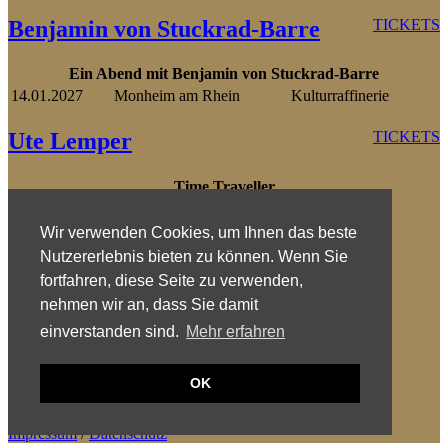
Benjamin von Stuckrad-Barre
TICKETS
Ein Abend mit Benjamin von Stuckrad-Barre
14.01.2027
Monheim am Rhein
Kulturraffinerie
Ute Lemper
TICKETS
Time Traveller
20.12.2026
Berlin
Ernst-Reuter-Saal
21.12.2026
Finsterwalde
Kulturweberei
Wir verwenden Cookies, um Ihnen das beste
„Rendezvous with Marlene“
Nutzererlebnis bieten zu können. Wenn Sie
Mülheim a.d.
fortfahren, diese Seite zu verwenden,
19.12.2026
Stadthalle
Ruhr
nehmen wir an, dass Sie damit
12.01.2027
Fürth
Stadttheater
einverstanden sind.
Mehr erfahren
MSK-ART Artist Roster
OK
© 2025
Meistersinger Konzerte GmbH
Impressum
/
Datenschutz
Impressum
/
Datenschutz